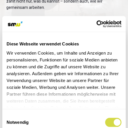
zählt nicht nur, was du kannst – sondern auch, wie wir
gemeinsam arbeiten.
Jetzt bewerben
→
Diese Webseite verwendet Cookies
Standort
Wir verwenden Cookies, um Inhalte und Anzeigen zu
In der Region zuhause – für Sie
personalisieren, Funktionen für soziale Medien anbieten
unterwegs
zu können und die Zugriffe auf unsere Website zu
analysieren. Außerdem geben wir Informationen zu Ihrer
Mit Sitz in Weilheim sind wir für unsere Kunden im
gesamten
Verwendung unserer Website an unsere Partner für
Raum Baden-Württemberg
im Einsatz.
soziale Medien, Werbung und Analysen weiter. Unsere
Hauptstraße 28
Partner führen diese Informationen möglicherweise mit
73235 Weilheim an der Teck
weiteren Daten zusammen, die Sie ihnen bereitgestellt
haben oder die sie im Rahmen Ihrer Nutzung der Dienste
gesammelt haben.
Einwilligungsauswahl
Notwendig